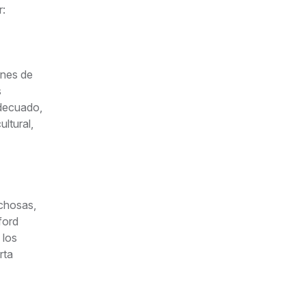
r:
ones de
s
adecuado,
ltural,
echosas,
ford
 los
rta