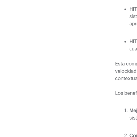
HIT
sis
apr
HIT
cua
Esta comp
velocidad
contextual
Los benefi
Mej
sis
Co