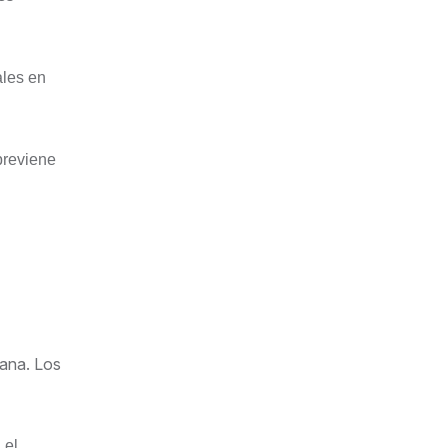
ales en
previene
mana. Los
 el