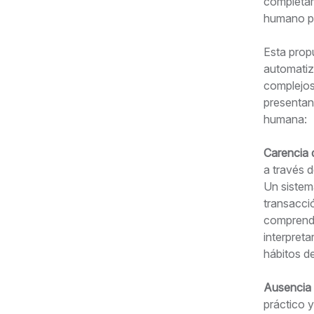
completam
humano par
Esta propu
automatiz
complejos
presentan 
humana:
Carencia 
a través d
Un sistem
transacció
comprende
interpreta
hábitos de
Ausencia
práctico 