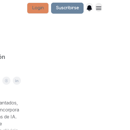
Login
Suscribirse
ón
gantados,
incorpora
s de IA.
e