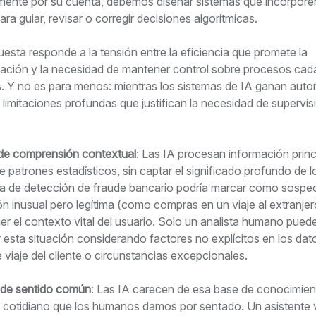
ente por su cuenta, debemos diseñar sistemas que incorporen 
a guiar, revisar o corregir decisiones algorítmicas.
esta responde a la tensión entre la eficiencia que promete la
ación y la necesidad de mantener control sobre procesos ca
. Y no es para menos: mientras los sistemas de IA ganan auto
limitaciones profundas que justifican la necesidad de supervis
de comprensión contextual
: Las IA procesan información prin
e patrones estadísticos, sin captar el significado profundo de l
a de detección de fraude bancario podría marcar como sosp
n inusual pero legítima (como compras en un viaje al extranjero
r el contexto vital del usuario. Solo un analista humano pued
r esta situación considerando factores no explícitos en los da
 viaje del cliente o circunstancias excepcionales.
 de sentido común
: Las IA carecen de esa base de conocimien
y cotidiano que los humanos damos por sentado. Un asistente v