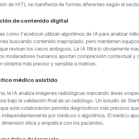
ción de HITL se manifiesta de formas diferentes según el secto
ión de contenido digital
as como Facebook utilizan algoritmos de IA para analizar mill
ones buscando contenido inapropiado, pero mantienen equipo
ue revisan los casos ambiguos. La IA filtra lo obviamente in
los moderadores humanos aportan comprensión contextual y cu
n sistema más preciso y sensible a matices.
tico médico asistido
na, la IA analiza imágenes radiológicas marcando áreas sosp
re bajo la validación final de un radiólogo. Un estudio de Stan
que esta colaboración permitía diagnósticos más precisos que
s independientemente por médicos o algoritmos. El médico apo
 dimensión ética y empática con los pacientes.