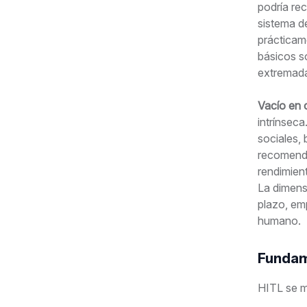
podría re
sistema de
prácticam
básicos s
extremadam
Vacío en 
intrínseca
sociales, 
recomenda
rendimient
La dimensi
plazo, em
humano.
Fundam
HITL se m