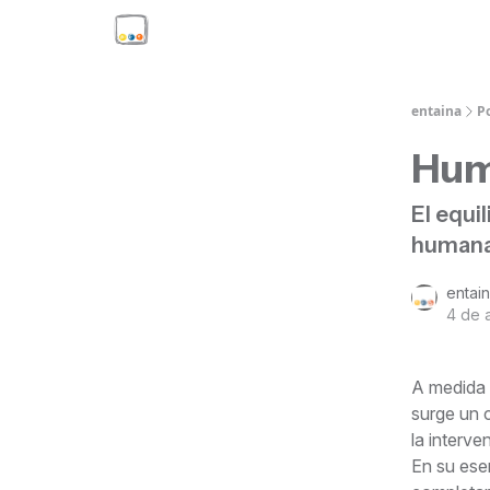
entaina
P
Hum
El equil
human
entai
4 de 
A medida q
surge un 
la interv
En su ese