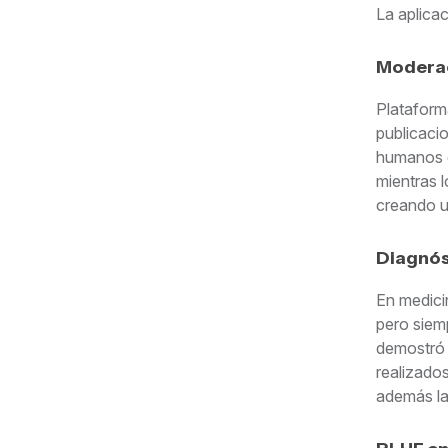
La aplica
Moderac
Plataform
publicaci
humanos q
mientras 
creando u
Diagnós
En medici
pero siemp
demostró 
realizado
además la