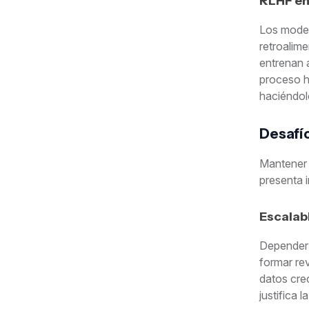
RLHF en
Los moder
retroalim
entrenan 
proceso h
haciéndol
Desafío
Mantener 
presenta 
Escalabi
Depender 
formar re
datos cre
justifica 