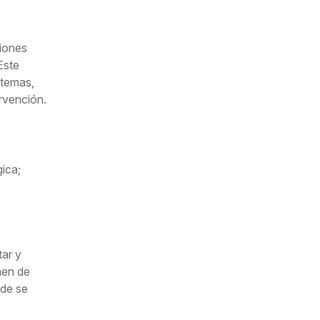
ciones
Este
stemas,
rvención.
ica;
tar y
men de
nde se