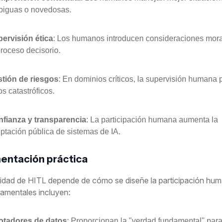
iguas o novedosas.
ervisión ética
: Los humanos introducen consideraciones mor
proceso decisorio.
tión de riesgos
: En dominios críticos, la supervisión humana 
los catastróficos.
fianza y transparencia
: La participación humana aumenta la
ptación pública de sistemas de IA.
entación práctica
vidad de HITL depende de cómo se diseñe la participación hu
damentales incluyen:
otadores de datos
: Proporcionan la "verdad fundamental" para