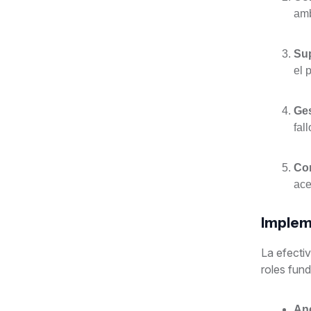
amb
Sup
el 
Ges
fal
Con
ace
Implem
La efecti
roles fun
An