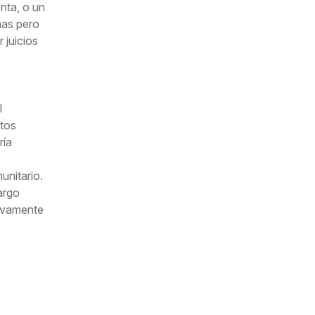
nta, o un
mas pero
 juicios
l
ctos
ría
unitario.
argo
sivamente