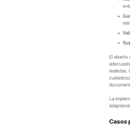
ent
Guí
ret
Val
Su
El diseño
adecuados
realistas.
cuidadosa
documenta
La implem
adaptándo
Casos 