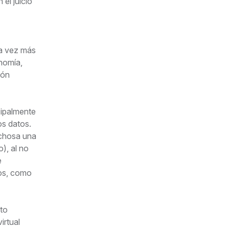
el juicio
da vez más
nomía,
ión
cipalmente
os datos.
echosa una
), al no
e
tos, como
to
irtual