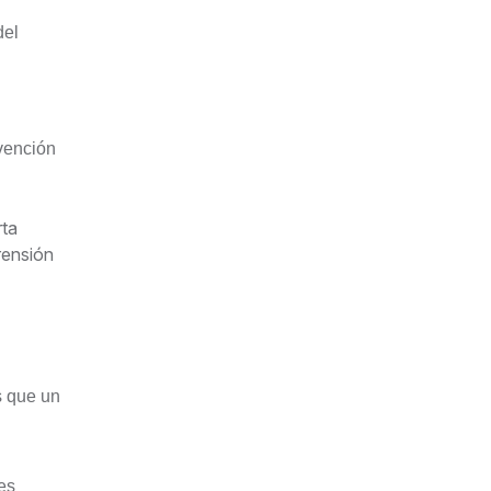
del
rvención
rta
rensión
s que un
es