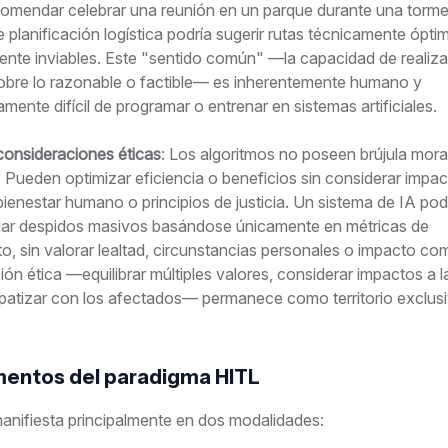
comendar celebrar una reunión en un parque durante una torme
 planificación logística podría sugerir rutas técnicamente ópti
ente inviables. Este "sentido común" —la capacidad de realizar
obre lo razonable o factible— es inherentemente humano y
ente difícil de programar o entrenar en sistemas artificiales.
consideraciones éticas
: Los algoritmos no poseen brújula mora
. Pueden optimizar eficiencia o beneficios sin considerar impa
bienestar humano o principios de justicia. Un sistema de IA pod
r despidos masivos basándose únicamente en métricas de
o, sin valorar lealtad, circunstancias personales o impacto com
ón ética —equilibrar múltiples valores, considerar impactos a l
patizar con los afectados— permanece como territorio exclu
entos del paradigma HITL
anifiesta principalmente en dos modalidades: