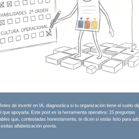
ntes de invertir en IA, diagnostica si tu organización tiene el suelo dig
l que apoyarla. Este post es la herramienta operativa: 15 preguntas
bles que, contestadas honestamente, te dicen si estás listo para ado
cesitas alfabetización previa.