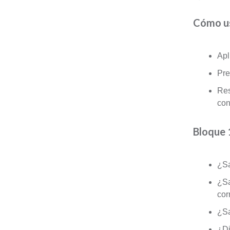
Cómo us
Apl
Pre
Res
con
Bloque 
¿Sa
¿Sa
cor
¿Sa
¿Di