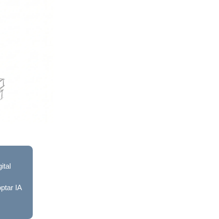
ital
ptar IA