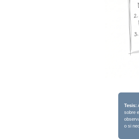
Tesis:
A
sobre e
observa
o si ne