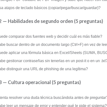
a atajos de teclado básicos (copiar/pegar/buscar/guardar)?
2 — Habilidades de segundo orden (5 preguntas)
ede comparar dos fuentes web y decidir cuál es más fiable?
be buscar dentro de un documento largo (Ctrl+F) en vez de lee
ede aplicar una fórmula básica en Excel/Sheets (SUMA, BU
be gestionar contraseñas sin tenerlas en un post-it o en un .txt
be distinguir una URL de phishing de una legítima?
3 — Cultura operacional (5 preguntas)
tenta resolver una duda técnica buscándola antes de preguntar
be leer un mensaje de error y entender qué le pide el sistema?