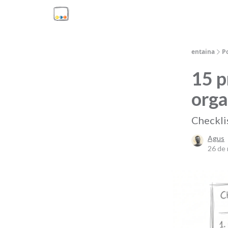
entaina
P
15 p
orga
Checklis
Agus
26 de