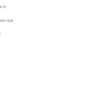
e lo
uien que
?