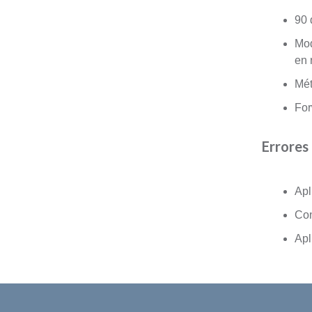
90 
Mod
en 
Mét
For
Errores
Apl
Con
Apl