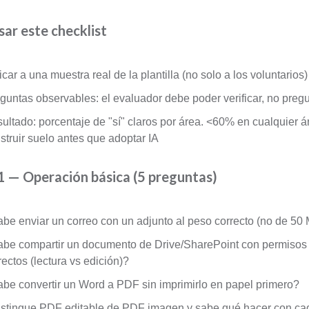
ar este checklist
icar a una muestra real de la plantilla (no solo a los voluntarios)
guntas observables: el evaluador debe poder verificar, no preg
ultado: porcentaje de "sí" claros por área. <60% en cualquier á
struir suelo antes que adoptar IA
1 — Operación básica (5 preguntas)
be enviar un correo con un adjunto al peso correcto (no de 50
be compartir un documento de Drive/SharePoint con permisos
rectos (lectura vs edición)?
be convertir un Word a PDF sin imprimirlo en papel primero?
stingue PDF editable de PDF imagen y sabe qué hacer con ca