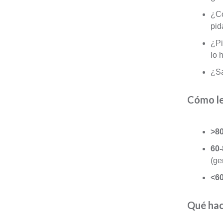
¿Co
pid
¿Pi
lo 
¿Sa
Cómo le
>80
60
(ge
<6
Qué hace